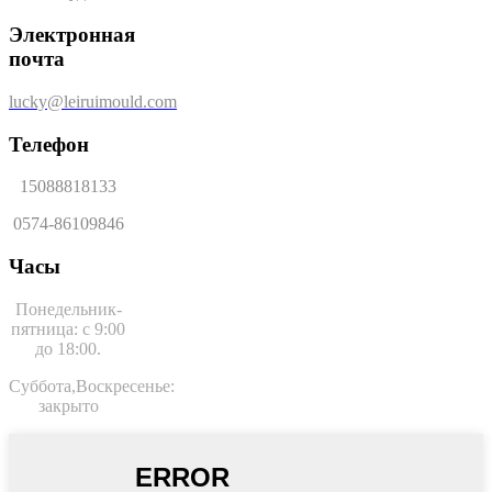
Электронная
почта
lucky@leiruimould.com
Телефон
15088818133
0574-86109846
Часы
Понедельник-
пятница: с 9:00
до 18:00.
Суббота,
Воскресенье:
закрыто