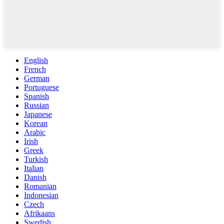
English
French
German
Portuguese
Spanish
Russian
Japanese
Korean
Arabic
Irish
Greek
Turkish
Italian
Danish
Romanian
Indonesian
Czech
Afrikaans
Swedish