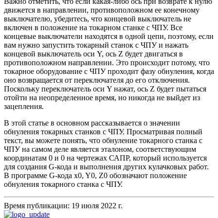
Важно отметить, что если какая-либо ось при возврате к нулю
движется в направлении, противоположном ее конечному
выключателю, убедитесь, что концевой выключатель не
включен в положение на токарном станке с ЧПУ. Все
концевые выключатели находятся в одной цепи, поэтому, если
вам нужно запустить токарный станок с ЧПУ и нажать
концевой выключатель оси Y, ось Z будет двигаться в
противоположном направлении. Это происходит потому, что
токарное оборудование с ЧПУ проходит фазу обнуления, когда
оно возвращается от переключателя до его отключения.
Поскольку переключатель оси Y нажат, ось Z будет пытаться
отойти на неопределенное время, но никогда не выйдет из
зацепления.
В этой статье в основном рассказывается о значении
обнуления токарных станков с ЧПУ. Просматривая полный
текст, вы можете понять, что обнуление токарного станка с
ЧПУ на самом деле является эталоном, соответствующим
координатам 0 и 0 на чертежах САПР, который используется
для создания G-кода и выполнения других кулачковых работ.
В программе G-кода x0, Y0, Z0 обозначают положение
обнуления токарного станка с ЧПУ.
Время публикации: 19 июля 2022 г.