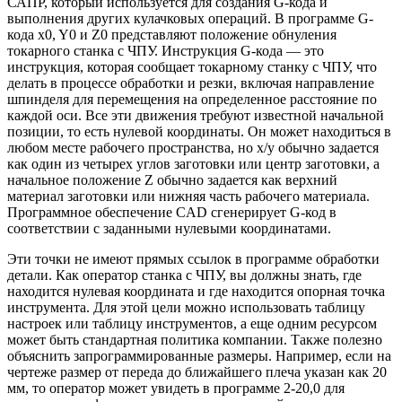
САПР, который используется для создания G-кода и
выполнения других кулачковых операций. В программе G-
кода x0, Y0 и Z0 представляют положение обнуления
токарного станка с ЧПУ. Инструкция G-кода — это
инструкция, которая сообщает токарному станку с ЧПУ, что
делать в процессе обработки и резки, включая направление
шпинделя для перемещения на определенное расстояние по
каждой оси. Все эти движения требуют известной начальной
позиции, то есть нулевой координаты. Он может находиться в
любом месте рабочего пространства, но x/y обычно задается
как один из четырех углов заготовки или центр заготовки, а
начальное положение Z обычно задается как верхний
материал заготовки или нижняя часть рабочего материала.
Программное обеспечение CAD сгенерирует G-код в
соответствии с заданными нулевыми координатами.
Эти точки не имеют прямых ссылок в программе обработки
детали. Как оператор станка с ЧПУ, вы должны знать, где
находится нулевая координата и где находится опорная точка
инструмента. Для этой цели можно использовать таблицу
настроек или таблицу инструментов, а еще одним ресурсом
может быть стандартная политика компании. Также полезно
объяснить запрограммированные размеры. Например, если на
чертеже размер от переда до ближайшего плеча указан как 20
мм, то оператор может увидеть в программе 2-20,0 для